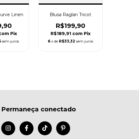
urve Linen
Blusa Raglan Tricot
9,90
R$199,90
com
Pix
R$189,91
com
Pix
5
sem juros
6
x de
R$33,32
sem juros
Permaneça conectado