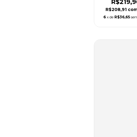
R$219,9
R$208,91
co
6
x de
R$36,65
sem