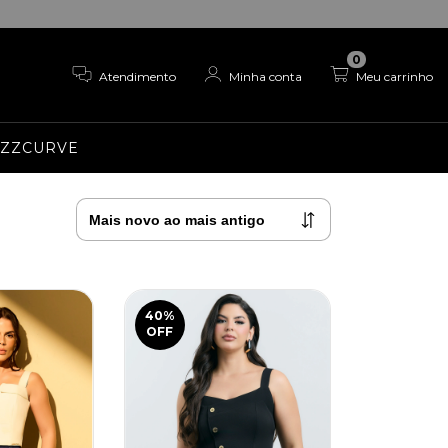
0
Atendimento
Minha conta
Meu carrinho
EZZCURVE
40
%
OFF