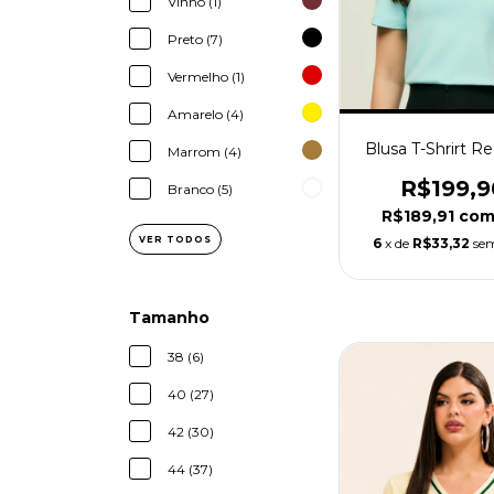
Vinho (1)
Preto (7)
Vermelho (1)
Amarelo (4)
Blusa T-Shrirt R
Marrom (4)
R$199,9
Branco (5)
R$189,91
co
VER TODOS
6
x de
R$33,32
sem
Tamanho
38 (6)
40 (27)
42 (30)
44 (37)