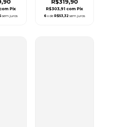
9,90
R$319,90
com
Pix
R$303,91
com
Pix
5
sem juros
6
x de
R$53,32
sem juros