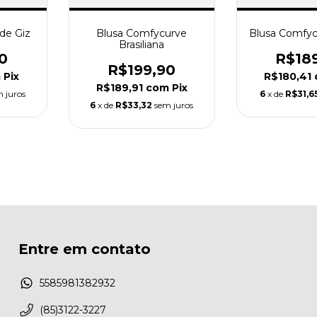
 de Giz
Blusa Comfycurve
Blusa Comfyc
Brasiliana
0
R$18
R$199,90
m
Pix
R$180,41
R$189,91
com
Pix
 juros
6
x de
R$31,6
6
x de
R$33,32
sem juros
Entre em contato
5585981382932
(85)3122-3227