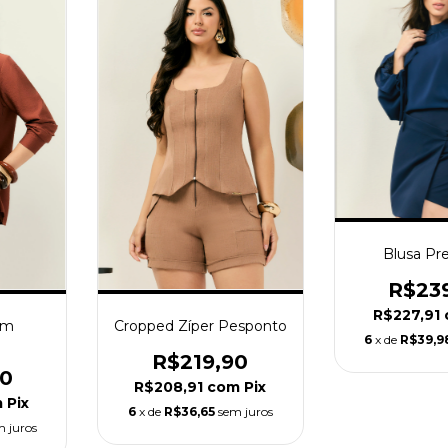
Blusa Pr
R$23
R$227,91
om
Cropped Zíper Pesponto
6
x de
R$39,9
R$219,90
90
R$208,91
com
Pix
m
Pix
6
x de
R$36,65
sem juros
m juros