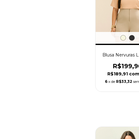
Blusa Nervuras L
R$199,9
R$189,91
co
6
x de
R$33,32
sem