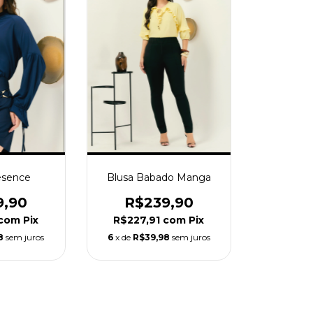
esence
Blusa Babado Manga
9,90
R$239,90
com
Pix
R$227,91
com
Pix
8
sem juros
6
x de
R$39,98
sem juros