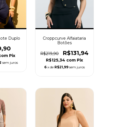
ote Duplo
Croppcurve Alfaiataria
Botões
9,90
R$131,94
R$219,90
com
Pix
R$125,34
com
Pix
2
sem juros
6
x de
R$21,99
sem juros