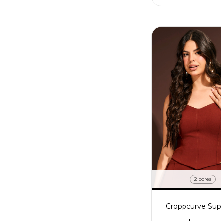
2 cores
Croppcurve Su