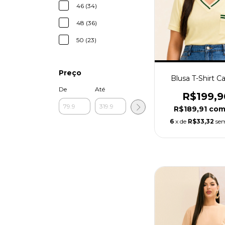
46 (34)
48 (36)
50 (23)
Preço
Blusa T-Shirt Ca
De
Até
R$199,9
R$189,91
co
6
x de
R$33,32
sem