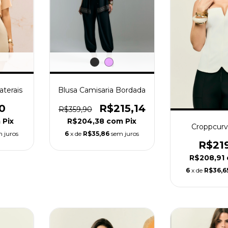
aterais
Blusa Camisaria Bordada
0
R$215,14
R$359,90
m
Pix
R$204,38
com
Pix
Croppcurv
 juros
6
x de
R$35,86
sem juros
R$21
R$208,91
6
x de
R$36,6