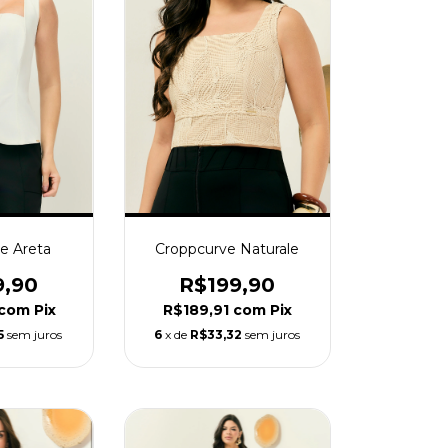
e Areta
Croppcurve Naturale
9,90
R$199,90
com
Pix
R$189,91
com
Pix
5
sem juros
6
x de
R$33,32
sem juros