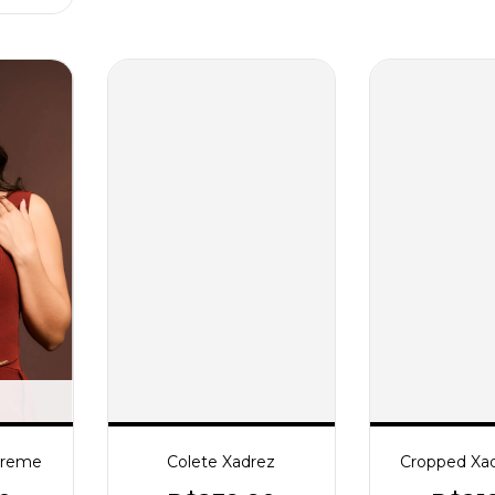
preme
Colete Xadrez
Cropped Xad