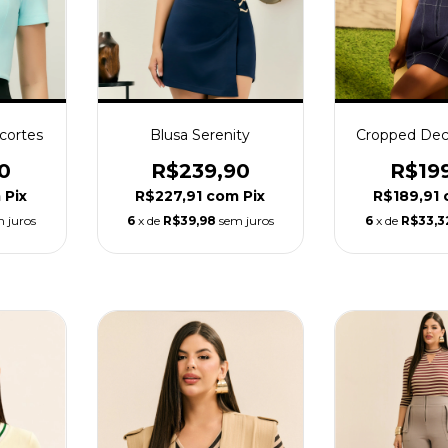
ecortes
Blusa Serenity
Cropped Dec
0
R$239,90
R$19
m
Pix
R$227,91
com
Pix
R$189,91
 juros
6
x de
R$39,98
sem juros
6
x de
R$33,3