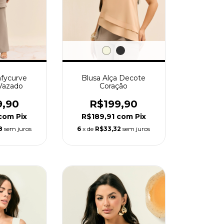
fycurve
Blusa Alça Decote
Vazado
Coração
9,90
R$199,90
com
Pix
R$189,91
com
Pix
8
sem juros
6
x de
R$33,32
sem juros