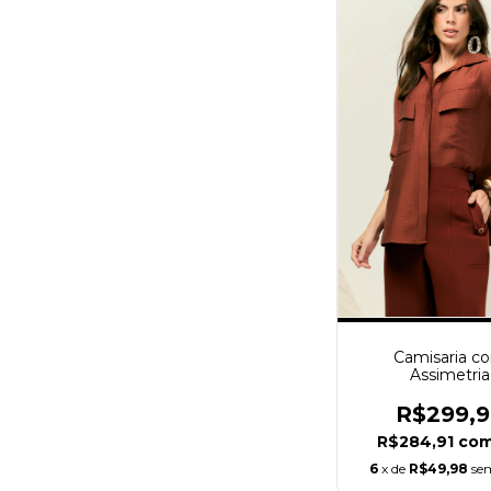
Camisaria c
Assimetria
R$299,
R$284,91
co
6
x de
R$49,98
se