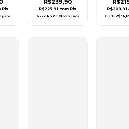
0
R$239,90
R$21
m
Pix
R$227,91
com
Pix
R$208,91
 juros
6
x de
R$39,98
sem juros
6
x de
R$36,6