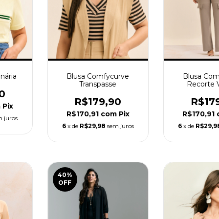
nária
Blusa Comfycurve
Blusa Com
Transpasse
Recorte 
0
R$179,90
R$17
m
Pix
R$170,91
com
Pix
R$170,91
 juros
6
x de
R$29,98
sem juros
6
x de
R$29,9
40
%
OFF