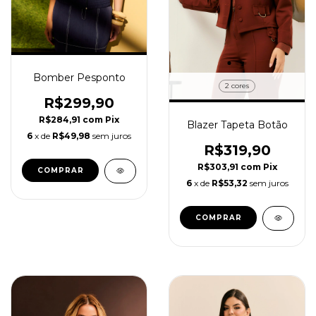
Bomber Pesponto
2 cores
R$299,90
R$284,91
com
Pix
Blazer Tapeta Botão
6
x de
R$49,98
sem juros
R$319,90
R$303,91
com
Pix
COMPRAR
6
x de
R$53,32
sem juros
COMPRAR