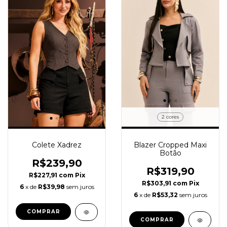
2 cores
Colete Xadrez
Blazer Cropped Maxi
Botão
R$239,90
R$319,90
R$227,91
com
Pix
R$303,91
com
Pix
6
x de
R$39,98
sem juros
6
x de
R$53,32
sem juros
COMPRAR
COMPRAR