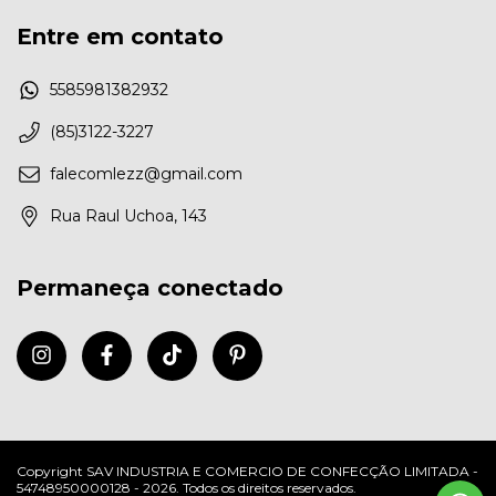
Entre em contato
5585981382932
(85)3122-3227
falecomlezz@gmail.com
Rua Raul Uchoa, 143
Permaneça conectado
Copyright SAV INDUSTRIA E COMERCIO DE CONFECÇÃO LIMITADA -
54748950000128 - 2026. Todos os direitos reservados.