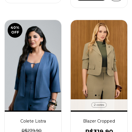
40
%
OFF
2 cores
Colete Listra
Blazer Cropped
R$279,90
R$319,90