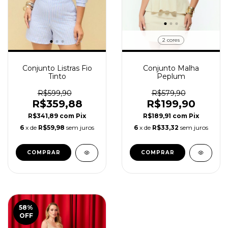
2 cores
Conjunto Listras Fio
Conjunto Malha
Tinto
Peplum
R$599,90
R$579,90
R$359,88
R$199,90
R$341,89
com
Pix
R$189,91
com
Pix
6
x de
R$59,98
sem juros
6
x de
R$33,32
sem juros
COMPRAR
COMPRAR
58
%
OFF