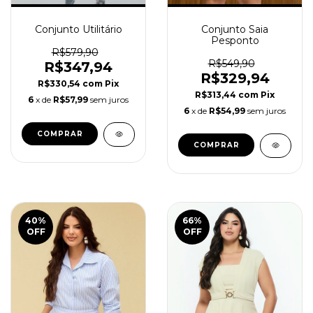
Conjunto Utilitário
Conjunto Saia
Pesponto
R$579,90
R$549,90
R$347,94
R$329,94
R$330,54
com
Pix
R$313,44
com
Pix
6
x de
R$57,99
sem juros
6
x de
R$54,99
sem juros
COMPRAR
COMPRAR
40
%
66
%
OFF
OFF