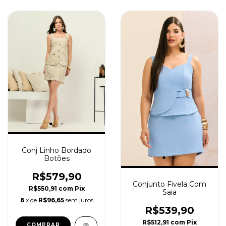
Conj Linho Bordado
Botões
R$579,90
Conjunto Fivela Com
R$550,91
com
Pix
Saia
6
x de
R$96,65
sem juros
R$539,90
R$512,91
com
Pix
COMPRAR