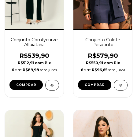
Conjunto Comfycurve
Conjunto Colete
Alfaiataria
Pesponto
R$539,90
R$579,90
R$512,91
com
Pix
R$550,91
com
Pix
6
x de
R$89,98
sem juros
6
x de
R$96,65
sem juros
COMPRAR
COMPRAR