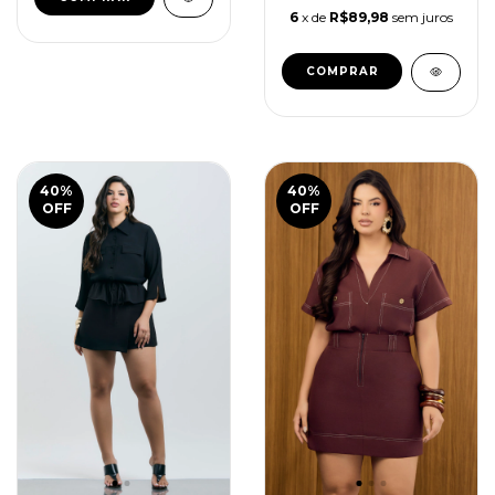
6
x de
R$89,98
sem juros
COMPRAR
40
%
40
%
OFF
OFF