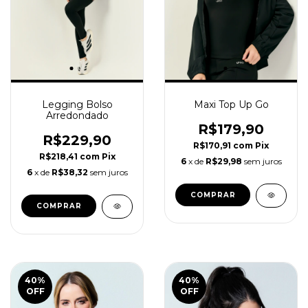
Legging Bolso
Maxi Top Up Go
Arredondado
R$179,90
R$229,90
R$170,91
com
Pix
R$218,41
com
Pix
6
x de
R$29,98
sem juros
6
x de
R$38,32
sem juros
COMPRAR
COMPRAR
40
%
40
%
OFF
OFF