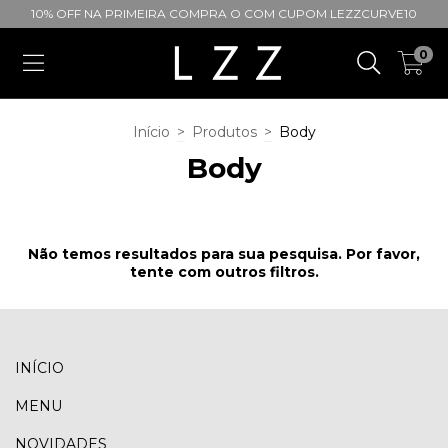
10% OFF NA PRIMEIRA COMPRA O COM CUPOM LEZZCURVE10
0
Início
>
Produtos
>
Body
Body
Não temos resultados para sua pesquisa. Por favor,
tente com outros filtros.
INÍCIO
MENU
NOVIDADES