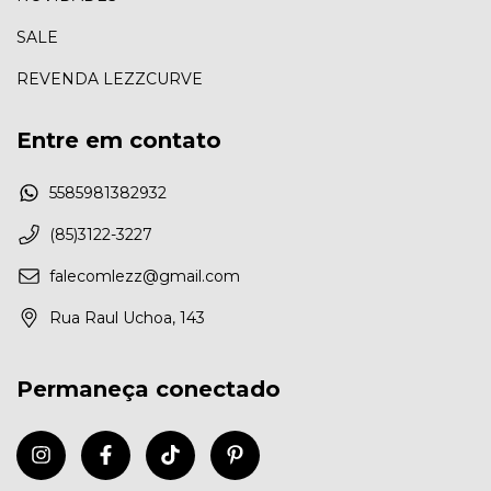
SALE
REVENDA LEZZCURVE
Entre em contato
5585981382932
(85)3122-3227
falecomlezz@gmail.com
Rua Raul Uchoa, 143
Permaneça conectado