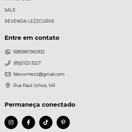
SALE
REVENDA LEZZCURVE
Entre em contato
5585981382932
(85)3122-3227
falecomlezz@gmail.com
Rua Raul Uchoa, 143
Permaneça conectado