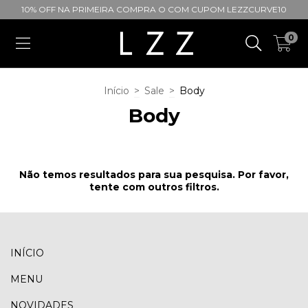
10% OFF NA PRIMEIRA COMPRA O COM CUPOM LEZZCURVE10
0
Início
>
Sale
>
Body
Body
Não temos resultados para sua pesquisa. Por favor,
tente com outros filtros.
INÍCIO
MENU
NOVIDADES