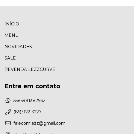
INÍCIO
MENU
NOVIDADES
SALE
REVENDA LEZZCURVE
Entre em contato
5585981382932
(85)3122-3227
falecomlezz@gmail.com