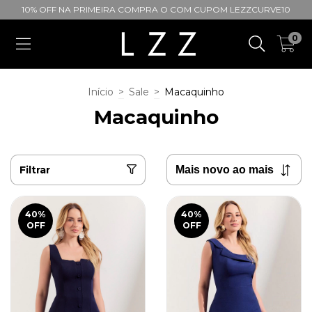
10% OFF NA PRIMEIRA COMPRA O COM CUPOM LEZZCURVE10
0
Início
>
Sale
>
Macaquinho
Macaquinho
Filtrar
40
%
40
%
OFF
OFF