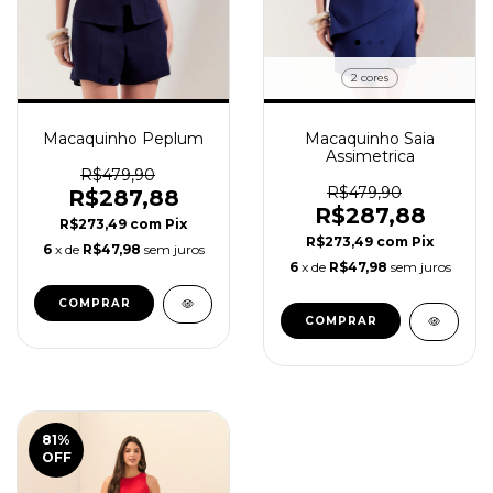
2 cores
Macaquinho Peplum
Macaquinho Saia
Assimetrica
R$479,90
R$479,90
R$287,88
R$287,88
R$273,49
com
Pix
R$273,49
com
Pix
6
x de
R$47,98
sem juros
6
x de
R$47,98
sem juros
COMPRAR
COMPRAR
81
%
OFF